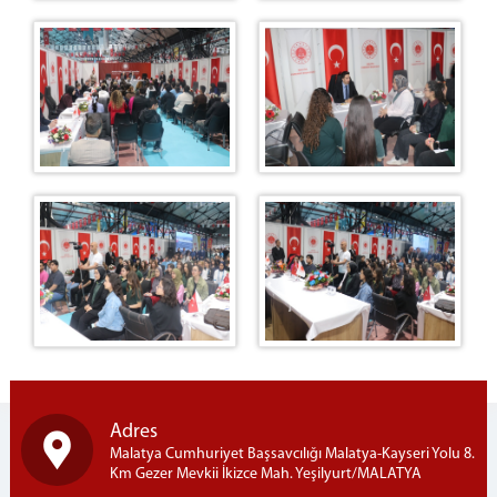
Adres
Malatya Cumhuriyet Başsavcılığı Malatya-Kayseri Yolu 8.
Km Gezer Mevkii İkizce Mah. Yeşilyurt/MALATYA