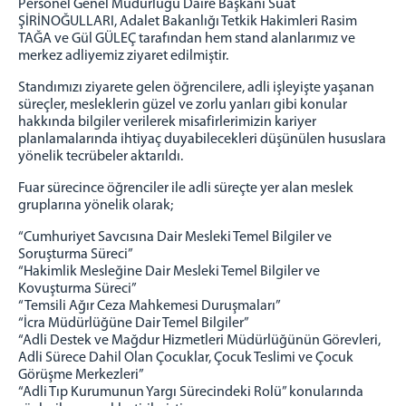
Personel Genel Müdürlüğü Daire Başkanı Suat
ŞİRİNOĞULLARI, Adalet Bakanlığı Tetkik Hakimleri Rasim
Mülhakatlar
TAĞA ve Gül GÜLEÇ tarafından hem stand alanlarımız ve
Akçadağ Adliyesi
merkez adliyemiz ziyaret edilmiştir.
Arapgir Adliyesi
Standımızı ziyarete gelen öğrencilere, adli işleyişte yaşanan
Darende Adliyesi
süreçler, mesleklerin güzel ve zorlu yanları gibi konular
hakkında bilgiler verilerek misafirlerimizin kariyer
Doğanşehir Adliyesi
planlamalarında ihtiyaç duyabilecekleri düşünülen hususlara
Hekimhan Adliyesi
yönelik tecrübeler aktarıldı.
Pütürge Adliyesi
Fuar sürecince öğrenciler ile adli süreçte yer alan meslek
gruplarına yönelik olarak;
Protokollerimiz
“Cumhuriyet Savcısına Dair Mesleki Temel Bilgiler ve
Cezaevleri
Soruşturma Süreci”
“Hakimlik Mesleğine Dair Mesleki Temel Bilgiler ve
Malatya E Tipi Kapalı İnfaz Kurumu
Kovuşturma Süreci”
Doğanşehir Açık İnfaz Kurumu
“Temsili Ağır Ceza Mahkemesi Duruşmaları”
Akçadağ T Tipi Kapalı ve Açık İnfaz Kurumu
“İcra Müdürlüğüne Dair Temel Bilgiler”
“Adli Destek ve Mağdur Hizmetleri Müdürlüğünün Görevleri,
İletişim
Adli Sürece Dahil Olan Çocuklar, Çocuk Teslimi ve Çocuk
Görüşme Merkezleri”
İletişim
“Adli Tıp Kurumunun Yargı Sürecindeki Rolü” konularında