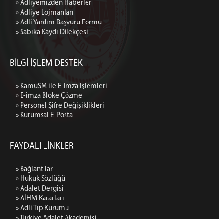
» Adliyemizden Haberler
» Adliye Lojmanları
» Adli Yardım Başvuru Formu
» Sabıka Kaydı Dilekçesi
BİLGİ İŞLEM DESTEK
» KamuSM ile E-İmza İşlemleri
» E-imza Bloke Çözme
» Personel Şifre Değişiklikleri
» Kurumsal E-Posta
FAYDALI LİNKLER
» Bağlantılar
» Hukuk Sözlüğü
» Adalet Dergisi
» AİHM Kararları
» Adli Tıp Kurumu
» Türkiye Adalet Akademisi