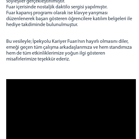
söyleşiler gerçekleştirilmiştir.
Uzlaştırma Bürosu
Fuar içerisinde nostaljik daktilo sergisi yapılmıştır.
Faaliyetlerimiz
Fuar kapanış programı olarak ise klavye yarışması
düzenlenerek başarı gösteren öğrencilere katılım belgeleri ile
hediye takdiminde bulunulmuştur.
Bu vesileyle; İpekyolu Kariyer Fuarı’nın hayırlı olmasını diler,
emeği geçen tüm çalışma arkadaşlarımıza ve hem standımıza
hem de tüm etkinliklerimize yoğun ilgi gösteren
misafirlerimize teşekkür ederiz.