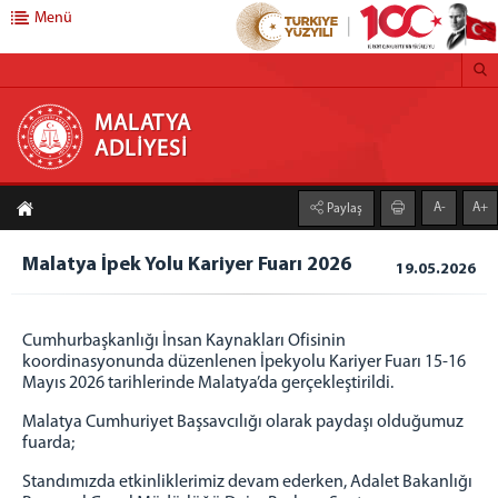
Menü
MALATYA ADLİYESİ
MALATYA
ADLİYESİ
Anasayfa
A-
A+
Paylaş
Başsavcılık
Cumhuriyet Başsavcısı
Malatya İpek Yolu Kariyer Fuarı 2026
19.05.2026
Cumhuriyet Başsavcı Vekilleri
Adliyemiz
Cumhurbaşkanlığı İnsan Kaynakları Ofisinin
koordinasyonunda düzenlenen İpekyolu Kariyer Fuarı 15-16
Savcılık Birimleri
Mayıs 2026 tarihlerinde Malatya’da gerçekleştirildi.
Ceza Mahkemeleri
Malatya Cumhuriyet Başsavcılığı olarak paydaşı olduğumuz
Adalet Komisyonu Başkanlığı
fuarda;
Hukuk Mahkemeleri
Standımızda etkinliklerimiz devam ederken, Adalet Bakanlığı
İcra Birimleri