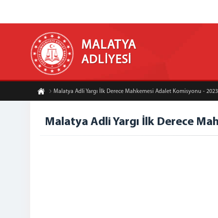
MALATYA
ADLİYESİ
Malatya Adli Yargı İlk Derece Mahkemesi Adalet Komisyonu - 2023 
Malatya Adli Yargı İlk Derece Ma