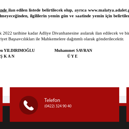
hinde
ilan edilen listede belirtilecek olup, ayrıca www.malatya.adale
dilmeyeceğinden, ilgililerin yemin gün ve saatinde yemin için beli
2 tarihine kadar Adliye Divanhanesine asılarak ilan edilecek ve bir
iyet Başsavcılıkları ile Mahkemelere dağıtımlı olarak gönderilecektir.
en YILDIRIMOĞLU
Muhammet SAVRAN Has
 A Ş K A N Ü Y E Ü
Telefon
(0422) 324 90 40