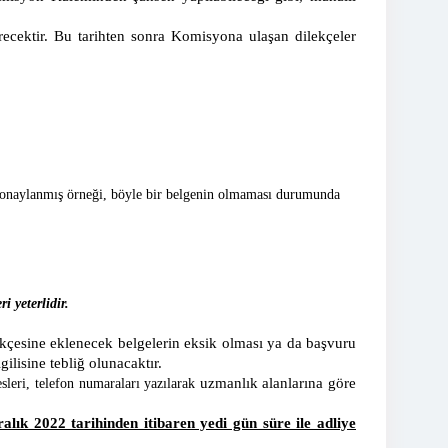
recektir. Bu tarihten sonra Komisyona ulaşan dilekçeler
nca onaylanmış örneği, böyle bir belgenin olmaması durumunda
i yeterlidir.
sine eklenecek belgelerin eksik olması ya da başvuru
ilisine tebliğ olunacaktır.
uzmanlık alanlarına göre
resleri, telefon numaraları yazılarak
ralık 2022 tarihinden itibaren yedi gün süre ile adliye