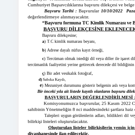
Cumhuriyet Başsavcılıklarına başvuru dilekçesi ve belge as
Başvuru Tarihi :
Başvurular
10/10/2022 Paza
değerlendirmeye alınmayacaktır.
“Başvuru formuna TC Kimlik Numarası ve Banka
BAŞVURU DİLEKÇESİNE EKLENECEK
Başvuru dilekçesine;
a
) T.C kimlik numarası beyanı,
b
) Adrese dayalı nüfus kayıt örneği,
c
) Tercüman olmak istediği dil veya diller ile işaret 
tercümanlık faaliyetini yerine getirecek derecede dil bildiğinin
,
ç
) Bir adet vesikalık fotoğraf
d)
Sabıka Kaydı,
e
) Mezuniyet durumunu gösterir belgenin aslı veya kom
Bir önceki yıla ait listede kayıtlı olanların başvuru dile
BAŞVURULARIN DEĞERLENDİRİLMESİ 
Komisyonumuzca başvurular, 25 Kasım 2022 Cuma günün
sahibinin Yönetmeliğin 8 nci maddesindeki şartlara haiz ol
Talepleri uygun görülenlerin adları, bildikleri dil vey
bilirkişi listeleri oluşturulacaktır.
Oluşturulan listeler bilirkişilerin yemin iç
divanhanesinde ilan edilecektir.