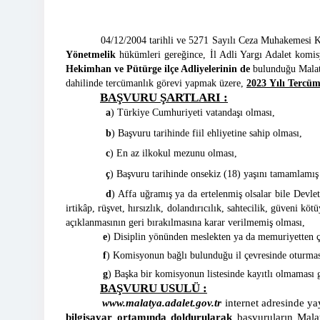
04/12/2004 tarihli ve 5271 Sayılı Ceza Muhakemesi Kanu
Yönetmelik
hükümleri gereğince, İl Adli Yargı Adalet komisy
Hekimhan ve Pütürge ilçe Adliyelerinin de
bulunduğu Malaty
dahilinde tercümanlık görevi yapmak üzere,
2023 Yılı Tercüm
BAŞVURU ŞARTLARI :
a
) Türkiye Cumhuriyeti vatandaşı olması,
b
) Başvuru tarihinde fiil ehliyetine sahip olması,
c
) En az ilkokul mezunu olması,
ç
) Başvuru tarihinde onsekiz (18) yaşını tamamlamış
d
) Affa uğramış ya da ertelenmiş olsalar bile Devlet
irtikâp, rüşvet, hırsızlık, dolandırıcılık, sahtecilik, güveni 
açıklanmasının geri bırakılmasına karar verilmemiş olması,
e
) Disiplin yönünden meslekten ya da memuriyetten ç
f
) Komisyonun bağlı bulunduğu il çevresinde oturması 
g
) Başka bir komisyonun listesinde kayıtlı olmaması g
BAŞVURU USULÜ :
www.malatya.adalet.gov.tr
internet adresinde y
bilgisayar ortamında doldurularak
başvuruların Mal