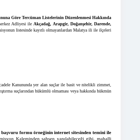
una Göre Tercüman Listelerinin Düzenlenmesi Hakkında
merkez Adliyesi ile
Akçadağ, Arapgir, Doğanşehir, Darende,
syonun listesinde kayıtlı olmayanlardan Malatya ili ile ilçeleri
cadele Kanununda yer alan suçlar ile basit ve nitelikli zimmet,
sat karıştırma suçlarından hükümlü olmaması veya hakkında hükmün
n
başvuru formu örneğinin internet sitesinden temini ile
isyon Kaleminden şahsen yapılabileceği gibi, mahalli