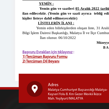
YEMİN :
Yemin gün ve saatleri
05 Aralık 2022 tari
ilan edilecektir. (Yemin gün ve saati ayrıca tebliğ e
kişiler listeye dahil edilmeyecektir)
LİSTELERİN İLANI :
Yemin eden bilirkişilerden oluşan liste, 31 Aralık 202
Bilgi İşlem Dairesi Başkanlığı, Malatya İl ve İlçe Cumhur
İlan olunur. 06/10/2022
Müzeyy
B
Başvuru Evrakları için tıklayınız
:
1) Tercüman Başvuru Formu
2) Tercüman Dil Beyanı
Adres
Malatya Cumhuriyet Başsavcılığı Malatya-
Kayseri Yolu 8. Km Gezer Mevkii İkizce
Mah. Yeşilyurt/MALATYA