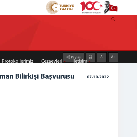
A-
A+
Paylaş
Protokollerimiz
Cezaevleri
İletişim
man Bilirkişi Başvurusu
07.10.2022