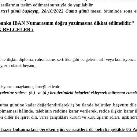
ıllarının teslim edilmesi suretiyle de yapılabilir.
rtesi günü başlayıp, 28/10/2022 Cuma günü
mesai bitiminde sona e
 IBAN Numarasının doğru yazılmasına dikkat edilmelidir.”
 BELGELER :
diline ilişkin diploma, ruhsatname, sertifika gibi belgelerin aslı veya komisyo
 yazılı olarak beyanı,
isyonca onaylanmış örneği eklenir.
kçelerine sadece (b ) ve (d ) bentlerindeki belgeleri ekleyerek müracaat etmeler
:
e kadar değerlendirilerek iş bu ilanda belirtilen başvuru dilekçe
maması hâlinde, talebinin reddine karar verilerek, redde ilişkin karar ilg
a diller ile işaret dili, varsa çalıştıkları kurum ve kuruluşların adları, açık ad
in hazır bulunmaları gereken gün ve saatleri de belirtir şekilde 05 A