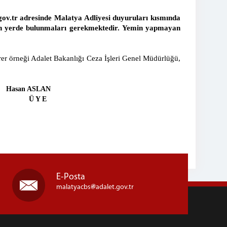
t.gov.tr adresinde Malatya Adliyesi duyuruları kısmında
rtilen yerde bulunmaları gerekmektedir. Yemin yapmayan
er örneği Adalet Bakanlığı Ceza İşleri Genel Müdürlüğü,
an ASLAN
 Y E
E-Posta
malatyacbs
adalet.gov.tr