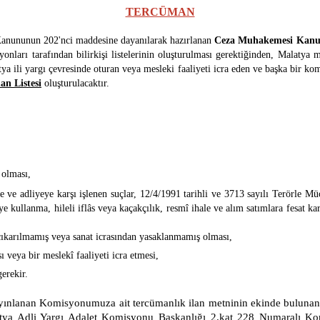
TERCÜMAN
nunun 202'nci maddesine dayanılarak hazırlanan
Ceza Muhakemesi Kanun
onları tarafından bilirkişi listelerinin oluşturulması gerektiğinden, Malatya 
a ili yargı çevresinde oturan veya mesleki faaliyeti icra eden ve başka bir komi
an Listesi
oluşturulacaktır.
 olması,
e ve adliyeye karşı işlenen suçlar, 12/4/1991 tarihli ve 3713 sayılı Terörle Mü
kötüye kullanma, hileli iflâs veya kaçakçılık, resmî ihale ve alım satımlara fe
ıkarılmamış veya sanat icrasından yasaklanmamış olması,
veya bir meslekî faaliyeti icra etmesi,
erekir.
ayınlanan Komisyonumuza ait tercümanlık ilan metninin ekinde buluna
atya Adli Yargı Adalet Komisyonu Başkanlığı 2.kat 228 Numaralı Kom