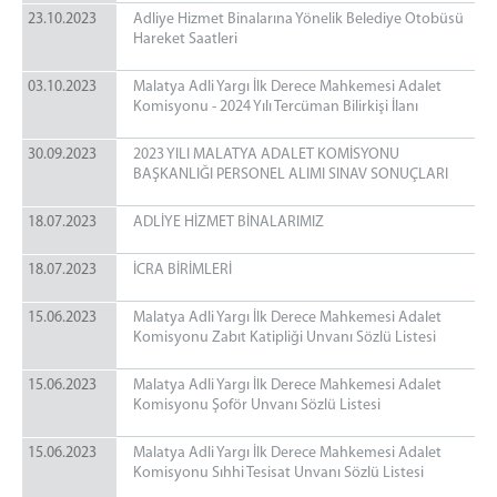
23.10.2023
Adliye Hizmet Binalarına Yönelik Belediye Otobüsü
Hareket Saatleri
03.10.2023
Malatya Adli Yargı İlk Derece Mahkemesi Adalet
Komisyonu - 2024 Yılı Tercüman Bilirkişi İlanı
30.09.2023
2023 YILI MALATYA ADALET KOMİSYONU
BAŞKANLIĞI PERSONEL ALIMI SINAV SONUÇLARI
18.07.2023
ADLİYE HİZMET BİNALARIMIZ
18.07.2023
İCRA BİRİMLERİ
15.06.2023
Malatya Adli Yargı İlk Derece Mahkemesi Adalet
Komisyonu Zabıt Katipliği Unvanı Sözlü Listesi
15.06.2023
Malatya Adli Yargı İlk Derece Mahkemesi Adalet
Komisyonu Şoför Unvanı Sözlü Listesi
15.06.2023
Malatya Adli Yargı İlk Derece Mahkemesi Adalet
Komisyonu Sıhhi Tesisat Unvanı Sözlü Listesi