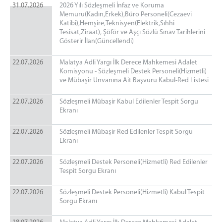
Uzlaştırma Bürosu
31.07.2026
2026 Yılı Sözleşmeli İnfaz ve Koruma
Memuru(Kadın,Erkek),Büro Personeli(Cezaevi
Faaliyetlerimiz
Katibi),Hemşire,Teknisyen(Elektrik,Sıhhi
Tesisat,Ziraat), Şöför ve Aşçı Sözlü Sınav Tarihlerini
Gösterir İlan(Güncellendi)
22.07.2026
Malatya Adli Yargı İlk Derece Mahkemesi Adalet
Komisyonu - Sözleşmeli Destek Personeli(Hizmetli)
ve Mübaşir Unvanına Ait Başvuru Kabul-Red Listesi
22.07.2026
Sözleşmeli Mübaşir Kabul Edilenler Tespit Sorgu
Ekranı
22.07.2026
Sözleşmeli Mübaşir Red Edilenler Tespit Sorgu
Ekranı
22.07.2026
Sözleşmeli Destek Personeli(Hizmetli) Red Edilenler
Tespit Sorgu Ekranı
22.07.2026
Sözleşmeli Destek Personeli(Hizmetli) Kabul Tespit
Sorgu Ekranı