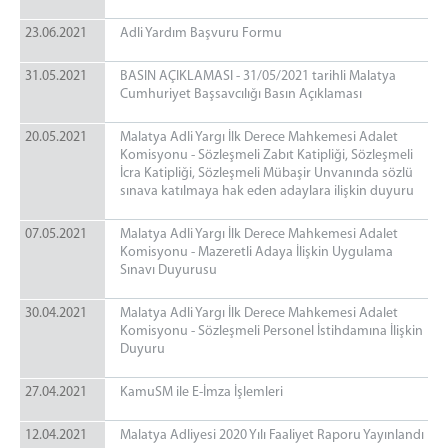
23.06.2021
Adli Yardım Başvuru Formu
31.05.2021
BASIN AÇIKLAMASI - 31/05/2021 tarihli Malatya
Cumhuriyet Başsavcılığı Basın Açıklaması
20.05.2021
Malatya Adli Yargı İlk Derece Mahkemesi Adalet
Komisyonu - Sözleşmeli Zabıt Katipliği, Sözleşmeli
İcra Katipliği, Sözleşmeli Mübaşir Unvanında sözlü
sınava katılmaya hak eden adaylara ilişkin duyuru
07.05.2021
Malatya Adli Yargı İlk Derece Mahkemesi Adalet
Komisyonu - Mazeretli Adaya İlişkin Uygulama
Sınavı Duyurusu
30.04.2021
Malatya Adli Yargı İlk Derece Mahkemesi Adalet
Komisyonu - Sözleşmeli Personel İstihdamına İlişkin
Duyuru
27.04.2021
KamuSM ile E-İmza İşlemleri
12.04.2021
Malatya Adliyesi 2020 Yılı Faaliyet Raporu Yayınlandı