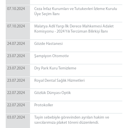
07.10.2024
Ceza İnfaz Kurumları ve Tutukevleri İzleme Kurulu
Üye Seçim İlanı
07.10.2024
Malatya Adli Yargı İlk Derece Mahkemesi Adalet
Komisyonu - 2024 Yılı Tercüman Bilirkişi İlanı
24.07.2024
Gözde Hastanesi
23.07.2024
Şampiyon Otomotiv
23.07.2024
Dry Park Kuru Temizleme
23.07.2024
Royal Dental Sağlık Hizmetleri
22.07.2024
Gözlük Dünyası Optik
22.07.2024
Protokoller
03.07.2024
Tayin sebebiyle görevinden ayrılan hakim ve
savcılarımıza plaket töreni düzenlendi.