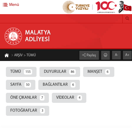
Menü
MALATYA ADLİYESİ
MALATYA
ADLİYESİ
Anasayfa
A-
A+
ARŞİV > TÜMÜ
Paylaş
Başsavcılık
Cumhuriyet Başsavcısı
TÜMÜ
DUYURULAR
MANŞET
155
86
6
Cumhuriyet Başsavcı Vekilleri
SAYFA
BAĞLANTILAR
50
6
Adliyemiz
Savcılık Birimleri
ÖNE ÇIKANLAR
VİDEOLAR
7
4
Ceza Mahkemeleri
FOTOĞRAFLAR
3
Adalet Komisyonu Başkanlığı
Hukuk Mahkemeleri
İcra Birimleri