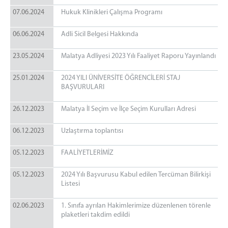
07.06.2024
Hukuk Klinikleri Çalışma Programı
06.06.2024
Adli Sicil Belgesi Hakkında
23.05.2024
Malatya Adliyesi 2023 Yılı Faaliyet Raporu Yayınlandı
25.01.2024
2024 YILI ÜNİVERSİTE ÖĞRENCİLERİ STAJ
BAŞVURULARI
26.12.2023
Malatya İl Seçim ve İlçe Seçim Kurulları Adresi
06.12.2023
Uzlaştırma toplantısı
05.12.2023
FAALİYETLERİMİZ
05.12.2023
2024 Yılı Başvurusu Kabul edilen Tercüman Bilirkişi
Listesi
02.06.2023
1. Sınıfa ayrılan Hakimlerimize düzenlenen törenle
plaketleri takdim edildi