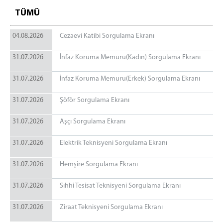
Mülhakatlar
TÜMÜ
Akçadağ Adliyesi
04.08.2026
Cezaevi Katibi Sorgulama Ekranı
Arapgir Adliyesi
Darende Adliyesi
31.07.2026
İnfaz Koruma Memuru(Kadın) Sorgulama Ekranı
Doğanşehir Adliyesi
31.07.2026
İnfaz Koruma Memuru(Erkek) Sorgulama Ekranı
Hekimhan Adliyesi
Pütürge Adliyesi
31.07.2026
Şöför Sorgulama Ekranı
Protokollerimiz
31.07.2026
Aşçı Sorgulama Ekranı
Cezaevleri
31.07.2026
Elektrik Teknisyeni Sorgulama Ekranı
Malatya E Tipi Kapalı İnfaz Kurumu
Doğanşehir Açık İnfaz Kurumu
31.07.2026
Hemşire Sorgulama Ekranı
Akçadağ T Tipi Kapalı ve Açık İnfaz Kurumu
31.07.2026
Sıhhi Tesisat Teknisyeni Sorgulama Ekranı
İletişim
31.07.2026
Ziraat Teknisyeni Sorgulama Ekranı
İletişim