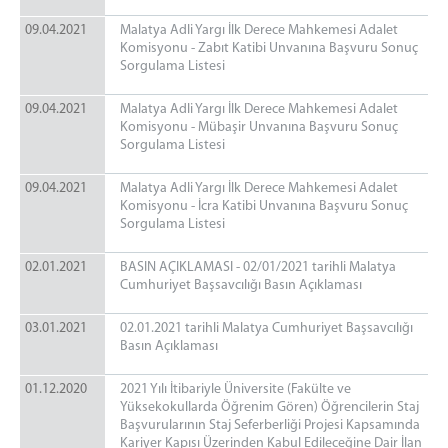
09.04.2021
Malatya Adli Yargı İlk Derece Mahkemesi Adalet
Komisyonu - Zabıt Katibi Unvanına Başvuru Sonuç
Sorgulama Listesi
09.04.2021
Malatya Adli Yargı İlk Derece Mahkemesi Adalet
Komisyonu - Mübaşir Unvanına Başvuru Sonuç
Sorgulama Listesi
09.04.2021
Malatya Adli Yargı İlk Derece Mahkemesi Adalet
Komisyonu - İcra Katibi Unvanına Başvuru Sonuç
Sorgulama Listesi
02.01.2021
BASIN AÇIKLAMASI - 02/01/2021 tarihli Malatya
Cumhuriyet Başsavcılığı Basın Açıklaması
03.01.2021
02.01.2021 tarihli Malatya Cumhuriyet Başsavcılığı
Basın Açıklaması
01.12.2020
2021 Yılı İtibariyle Üniversite (Fakülte ve
Yüksekokullarda Öğrenim Gören) Öğrencilerin Staj
Başvurularının Staj Seferberliği Projesi Kapsamında
Kariyer Kapısı Üzerinden Kabul Edileceğine Dair İlan