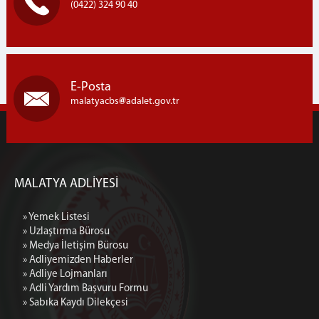
(0422) 324 90 40
E-Posta
malatyacbs
adalet.gov.tr
MALATYA ADLİYESİ
» Yemek Listesi
» Uzlaştırma Bürosu
» Medya İletişim Bürosu
» Adliyemizden Haberler
» Adliye Lojmanları
» Adli Yardım Başvuru Formu
» Sabıka Kaydı Dilekçesi