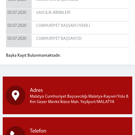
03.07.2020
SAVCILIK BİRİMLERİ
03.07.2020
CUMHURİYET BAŞSAVCI VEKİLİ
03.07.2020
CUMHURİYET BAŞSAVCISI
Başka Kayıt Bulunmamaktadır.
Adres
Malatya Cumhuriyet Başsavcılığı Malatya-Kayseri Yolu 8.
Km Gezer Mevkii İkizce Mah. Yeşilyurt/MALATYA
Telefon