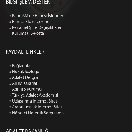
BİLGİ İŞLEM DESTEK
» KamuSM ile E-İmza İşlemleri
» E-imza Bloke Çözme
» Personel Şifre Değişiklikleri
» Kurumsal E-Posta
FAYDALI LİNKLER
» Bağlantılar
» Hukuk Sözlüğü
» Adalet Dergisi
» AİHM Kararları
» Adli Tıp Kurumu
» Türkiye Adalet Akademisi
» Uzlaştırma İnternet Sitesi
» Arabuluculuk İnternet Sitesi
» Nöbetçi Noterlik Sorgulama
ADALET BAKANLIĞI