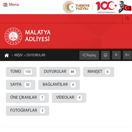
Menü
MALATYA ADLİYESİ
MALATYA
ADLİYESİ
Anasayfa
A-
A+
ARŞİV > DUYURULAR
Paylaş
Başsavcılık
Cumhuriyet Başsavcısı
TÜMÜ
DUYURULAR
MANŞET
155
86
6
Cumhuriyet Başsavcı Vekilleri
SAYFA
BAĞLANTILAR
50
6
Adliyemiz
Savcılık Birimleri
ÖNE ÇIKANLAR
VİDEOLAR
7
4
Ceza Mahkemeleri
FOTOĞRAFLAR
3
Adalet Komisyonu Başkanlığı
Hukuk Mahkemeleri
İcra Birimleri