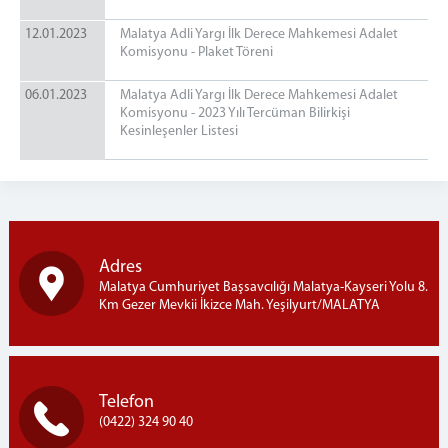
12.01.2023
Malatya Adli Yargı İlk Derece Mahkemesi Adalet
Komisyonu - Plaket Töreni
06.01.2023
Malatya Adli Yargı İlk Derece Mahkemesi Adalet
Komisyonu - 2023 Yılı Tercüman Bilirkişi
Kesinleşenler Listesi
Adres
Malatya Cumhuriyet Başsavcılığı Malatya-Kayseri Yolu 8.
Km Gezer Mevkii İkizce Mah. Yeşilyurt/MALATYA
Telefon
(0422) 324 90 40