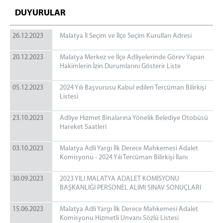
Mülhakatlar
DUYURULAR
Akçadağ Adliyesi
26.12.2023
Malatya İl Seçim ve İlçe Seçim Kurulları Adresi
Arapgir Adliyesi
Darende Adliyesi
20.12.2023
Malatya Merkez ve İlçe Adliyelerinde Görev Yapan
Hakimlerin İzin Durumlarını Gösterir Liste
Doğanşehir Adliyesi
Hekimhan Adliyesi
05.12.2023
2024 Yılı Başvurusu Kabul edilen Tercüman Bilirkişi
Listesi
Pütürge Adliyesi
Protokollerimiz
23.10.2023
Adliye Hizmet Binalarına Yönelik Belediye Otobüsü
Hareket Saatleri
Cezaevleri
03.10.2023
Malatya Adli Yargı İlk Derece Mahkemesi Adalet
Malatya E Tipi Kapalı İnfaz Kurumu
Komisyonu - 2024 Yılı Tercüman Bilirkişi İlanı
Doğanşehir Açık İnfaz Kurumu
Akçadağ T Tipi Kapalı ve Açık İnfaz Kurumu
30.09.2023
2023 YILI MALATYA ADALET KOMİSYONU
BAŞKANLIĞI PERSONEL ALIMI SINAV SONUÇLARI
İletişim
15.06.2023
İletişim
Malatya Adli Yargı İlk Derece Mahkemesi Adalet
Komisyonu Hizmetli Unvanı Sözlü Listesi