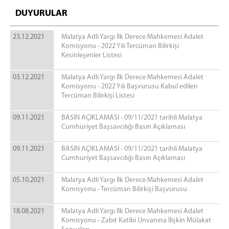
Mülhakatlar
DUYURULAR
Akçadağ Adliyesi
23.12.2021
Malatya Adli Yargı İlk Derece Mahkemesi Adalet
Arapgir Adliyesi
Komisyonu - 2022 Yılı Tercüman Bilirkişi
Kesinleşenler Listesi
Darende Adliyesi
Doğanşehir Adliyesi
03.12.2021
Malatya Adli Yargı İlk Derece Mahkemesi Adalet
Hekimhan Adliyesi
Komisyonu - 2022 Yılı Başvurusu Kabul edilen
Tercüman Bilirkişi Listesi
Pütürge Adliyesi
Protokollerimiz
09.11.2021
BASIN AÇIKLAMASI - 09/11/2021 tarihli Malatya
Cumhuriyet Başsavcılığı Basın Açıklaması
Cezaevleri
09.11.2021
BASIN AÇIKLAMASI - 09/11/2021 tarihli Malatya
Malatya E Tipi Kapalı İnfaz Kurumu
Cumhuriyet Başsavcılığı Basın Açıklaması
Doğanşehir Açık İnfaz Kurumu
05.10.2021
Malatya Adli Yargı İlk Derece Mahkemesi Adalet
Akçadağ T Tipi Kapalı ve Açık İnfaz Kurumu
Komisyonu - Tercüman Bilirkişi Başvurusu
İletişim
18.08.2021
Malatya Adli Yargı İlk Derece Mahkemesi Adalet
İletişim
Komisyonu - Zabıt Katibi Unvanına İlişkin Mülakat