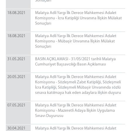
Sonuçları
Uzlaştırma Bürosu
Faaliyetlerimiz
18.08.2021
Malatya Adli Yargı İlk Derece Mahkemesi Adalet
Komisyonu - İcra Katipliği Unvanına İlişkin Mülakat
Sonuçları
18.08.2021
Malatya Adli Yargı İlk Derece Mahkemesi Adalet
Komisyonu - Mübaşir Unvanına İlişkin Mülakat
Sonuçları
31.05.2021
BASIN AÇIKLAMASI - 31/05/2021 tarihli Malatya
Cumhuriyet Başsavcılığı Basın Açıklaması
20.05.2021
Malatya Adli Yargı İlk Derece Mahkemesi Adalet
Komisyonu - Sözleşmeli Zabıt Katipliği, Sözleşmeli
İcra Katipliği, Sözleşmeli Mübaşir Unvanında sözlü
sınava katılmaya hak eden adaylara ilişkin duyuru
07.05.2021
Malatya Adli Yargı İlk Derece Mahkemesi Adalet
Komisyonu - Mazeretli Adaya İlişkin Uygulama
Sınavı Duyurusu
30.04.2021
Malatya Adli Yargı İlk Derece Mahkemesi Adalet