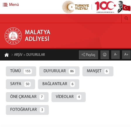
Menü
MALATYA ADLİYESİ
MALATYA
ADLİYESİ
Anasayfa
A-
A+
ARŞİV > DUYURULAR
Paylaş
Başsavcılık
Cumhuriyet Başsavcısı
TÜMÜ
DUYURULAR
MANŞET
155
86
6
Cumhuriyet Başsavcı Vekilleri
SAYFA
BAĞLANTILAR
50
6
Adliyemiz
Savcılık Birimleri
ÖNE ÇIKANLAR
VİDEOLAR
7
4
Ceza Mahkemeleri
FOTOĞRAFLAR
3
Adalet Komisyonu Başkanlığı
Hukuk Mahkemeleri
İcra Birimleri