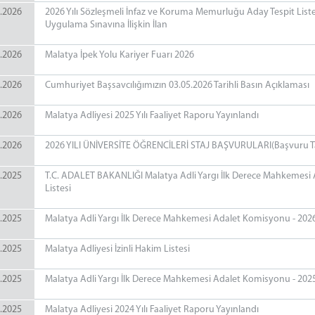
.2026
2026 Yılı Sözleşmeli İnfaz ve Koruma Memurluğu Aday Tespit Listel
Uygulama Sınavına İlişkin İlan
.2026
Malatya İpek Yolu Kariyer Fuarı 2026
.2026
Cumhuriyet Başsavcılığımızın 03.05.2026 Tarihli Basın Açıklaması
.2026
Malatya Adliyesi 2025 Yılı Faaliyet Raporu Yayınlandı
.2026
2026 YILI ÜNİVERSİTE ÖĞRENCİLERİ STAJ BAŞVURULARI(Başvuru Ta
.2025
T.C. ADALET BAKANLIĞI Malatya Adli Yargı İlk Derece Mahkemesi Ad
Listesi
.2025
Malatya Adli Yargı İlk Derece Mahkemesi Adalet Komisyonu - 2026 
.2025
Malatya Adliyesi İzinli Hakim Listesi
.2025
Malatya Adli Yargı İlk Derece Mahkemesi Adalet Komisyonu - 2025 Yı
.2025
Malatya Adliyesi 2024 Yılı Faaliyet Raporu Yayınlandı