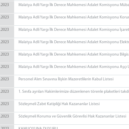
.2023
Malatya Adli Yargı İlk Derece Mahkemesi Adalet Komisyonu Mübaş
.2023
Malatya Adli Yargı İlk Derece Mahkemesi Adalet Komisyonu Korum
.2023
Malatya Adli Yargı İlk Derece Mahkemesi Adalet Komisyonu İşaret 
.2023
Malatya Adli Yargı İlk Derece Mahkemesi Adalet Komisyonu Elektri
.2023
Malatya Adli Yargı İlk Derece Mahkemesi Adalet Komisyonu Bilgis
.2023
Malatya Adli Yargı İlk Derece Mahkemesi Adalet Komisyonu Aşçı U
.2023
Personel Alım Sınavına İlişkin Mazeretlilerin Kabul Listesi
.2023
1. Sınıfa ayrılan Hakimlerimize düzenlenen törenle plaketleri takd
.2023
Sözleşmeli Zabıt Katipliği Hak Kazananlar Listesi
.2023
Sözleşmeli Koruma ve Güvenlik Görevlisi Hak Kazananlar Listesi
.2023
KAMUOYUNA DUYURU