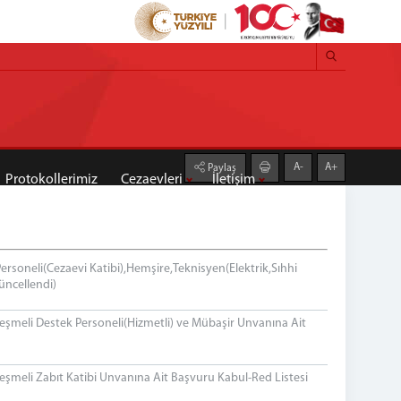
A-
A+
Paylaş
Protokollerimiz
Cezaevleri
İletişim
rsoneli(Cezaevi Katibi),Hemşire,Teknisyen(Elektrik,Sıhhi
Güncellendi)
eşmeli Destek Personeli(Hizmetli) ve Mübaşir Unvanına Ait
eşmeli Zabıt Katibi Unvanına Ait Başvuru Kabul-Red Listesi