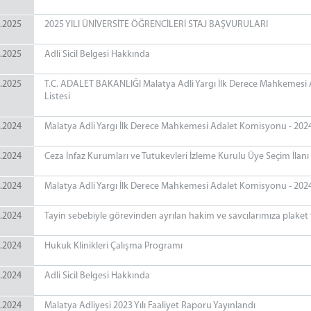
.2025
2025 YILI ÜNİVERSİTE ÖĞRENCİLERİ STAJ BAŞVURULARI
.2025
Adli Sicil Belgesi Hakkında
.2025
T.C. ADALET BAKANLIĞI Malatya Adli Yargı İlk Derece Mahkemesi Ad
Listesi
.2024
Malatya Adli Yargı İlk Derece Mahkemesi Adalet Komisyonu - 2024 
.2024
Ceza İnfaz Kurumları ve Tutukevleri İzleme Kurulu Üye Seçim İlanı
.2024
Malatya Adli Yargı İlk Derece Mahkemesi Adalet Komisyonu - 2024 Yı
.2024
Tayin sebebiyle görevinden ayrılan hakim ve savcılarımıza plaket
.2024
Hukuk Klinikleri Çalışma Programı
.2024
Adli Sicil Belgesi Hakkında
.2024
Malatya Adliyesi 2023 Yılı Faaliyet Raporu Yayınlandı