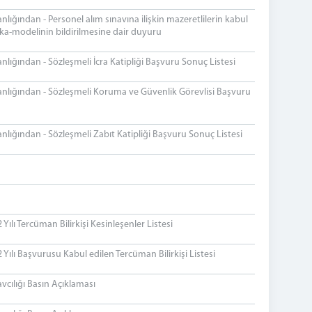
ığından - Personel alım sınavına ilişkin mazeretlilerin kabul
rka-modelinin bildirilmesine dair duyuru
ığından - Sözleşmeli İcra Katipliği Başvuru Sonuç Listesi
nlığından - Sözleşmeli Koruma ve Güvenlik Görevlisi Başvuru
ığından - Sözleşmeli Zabıt Katipliği Başvuru Sonuç Listesi
lı Tercüman Bilirkişi Kesinleşenler Listesi
ılı Başvurusu Kabul edilen Tercüman Bilirkişi Listesi
cılığı Basın Açıklaması