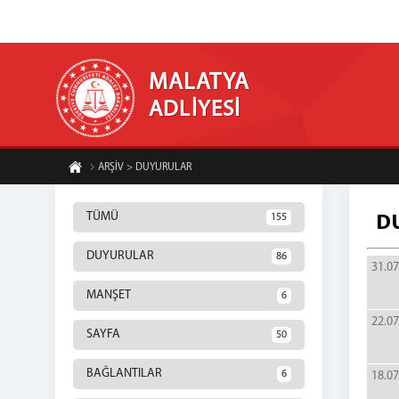
MALATYA
ADLİYESİ
ARŞİV > DUYURULAR
TÜMÜ
155
D
DUYURULAR
86
31.07
MANŞET
6
22.07
SAYFA
50
BAĞLANTILAR
6
18.07