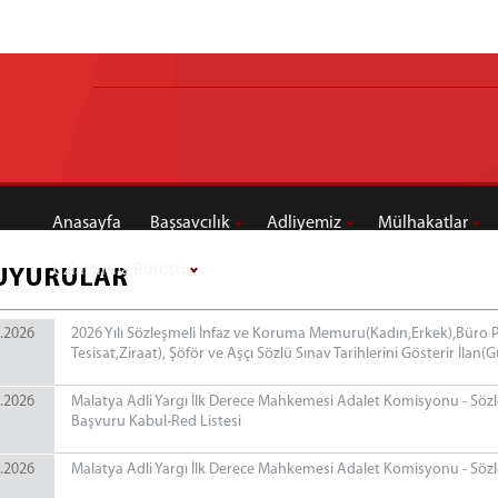
Anasayfa
Başsavcılık
Adliyemiz
Mülhakatlar
Uzlaştırma Bürosu
UYURULAR
.2026
2026 Yılı Sözleşmeli İnfaz ve Koruma Memuru(Kadın,Erkek),Büro Pe
Tesisat,Ziraat), Şöför ve Aşçı Sözlü Sınav Tarihlerini Gösterir İlan(
.2026
Malatya Adli Yargı İlk Derece Mahkemesi Adalet Komisyonu - Sözl
Başvuru Kabul-Red Listesi
.2026
Malatya Adli Yargı İlk Derece Mahkemesi Adalet Komisyonu - Sözl