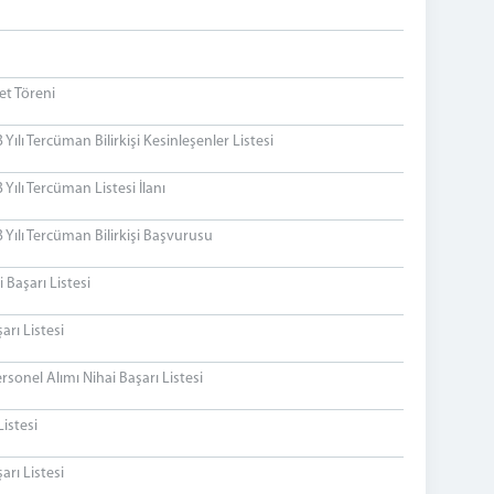
et Töreni
lı Tercüman Bilirkişi Kesinleşenler Listesi
ılı Tercüman Listesi İlanı
Yılı Tercüman Bilirkişi Başvurusu
 Başarı Listesi
arı Listesi
sonel Alımı Nihai Başarı Listesi
istesi
rı Listesi