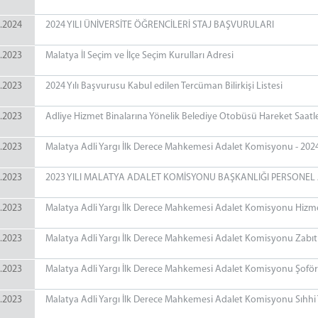
.2024
2024 YILI ÜNİVERSİTE ÖĞRENCİLERİ STAJ BAŞVURULARI
.2023
Malatya İl Seçim ve İlçe Seçim Kurulları Adresi
.2023
2024 Yılı Başvurusu Kabul edilen Tercüman Bilirkişi Listesi
.2023
Adliye Hizmet Binalarına Yönelik Belediye Otobüsü Hareket Saatle
.2023
Malatya Adli Yargı İlk Derece Mahkemesi Adalet Komisyonu - 2024 Yı
.2023
2023 YILI MALATYA ADALET KOMİSYONU BAŞKANLIĞI PERSONEL 
.2023
Malatya Adli Yargı İlk Derece Mahkemesi Adalet Komisyonu Hizmet
.2023
Malatya Adli Yargı İlk Derece Mahkemesi Adalet Komisyonu Zabıt K
.2023
Malatya Adli Yargı İlk Derece Mahkemesi Adalet Komisyonu Şoför 
.2023
Malatya Adli Yargı İlk Derece Mahkemesi Adalet Komisyonu Sıhhi T