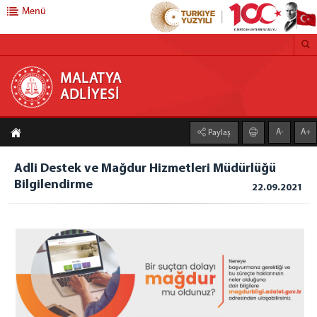
Menü
MALATYA ADLİYESİ
MALATYA
ADLİYESİ
Anasayfa
A-
A+
Paylaş
Başsavcılık
Cumhuriyet Başsavcısı
Adli Destek ve Mağdur Hizmetleri Müdürlüğü
Bilgilendirme
Cumhuriyet Başsavcı Vekilleri
22.09.2021
Adliyemiz
Savcılık Birimleri
Ceza Mahkemeleri
Adalet Komisyonu Başkanlığı
Hukuk Mahkemeleri
İcra Birimleri