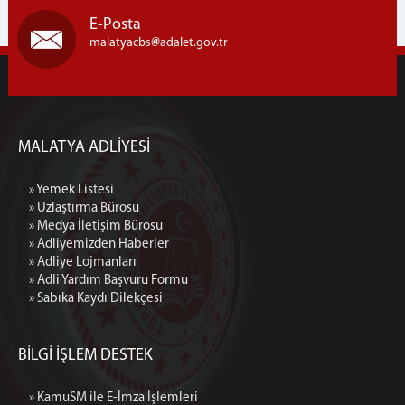
Uzlaştırma Bürosu
E-Posta
Faaliyetlerimiz
malatyacbs
adalet.gov.tr
MALATYA ADLİYESİ
» Yemek Listesi
» Uzlaştırma Bürosu
» Medya İletişim Bürosu
» Adliyemizden Haberler
» Adliye Lojmanları
» Adli Yardım Başvuru Formu
» Sabıka Kaydı Dilekçesi
BİLGİ İŞLEM DESTEK
» KamuSM ile E-İmza İşlemleri