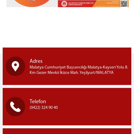
Mülhakatlar
Akçadağ Adliyesi
Arapgir Adliyesi
Darende Adliyesi
Doğanşehir Adliyesi
Hekimhan Adliyesi
Pütürge Adliyesi
Adres
Malatya Cumhuriyet Başsavcılığı Malatya-Kayseri Yolu 8.
Protokollerimiz
Km Gezer Mevkii İkizce Mah. Yeşilyurt/MALATYA
Cezaevleri
Malatya E Tipi Kapalı İnfaz Kurumu
Doğanşehir Açık İnfaz Kurumu
Telefon
Akçadağ T Tipi Kapalı ve Açık İnfaz Kurumu
(0422) 324 90 40
İletişim
İletişim